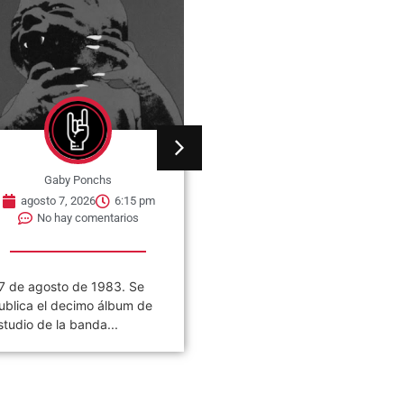
Gaby Ponchs
Gaby Ponchs
agosto 7, 2026
6:10 pm
agosto 8, 2026
3:43 pm
No hay comentarios
No hay comentarios
7 de agosto de 2020. Se
08 de agosto de 1961. Nac
ublica el álbum llamado
David Howell Evans,
Whoosh!». Es el vigésimo
conocido como The Edge e
rimer...
Barking,...