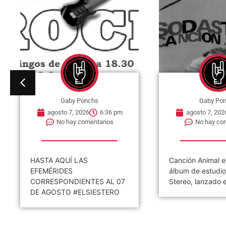
Gaby Ponchs
Gaby Po
agosto 7, 2026
6:25 pm
agosto 7, 202
No hay comentarios
No hay co
Canción Animal es el quinto
07 de agosto de
álbum de estudio de Soda
publica en Estado
Stereo, lanzado el 07 de...
single «I Wish You