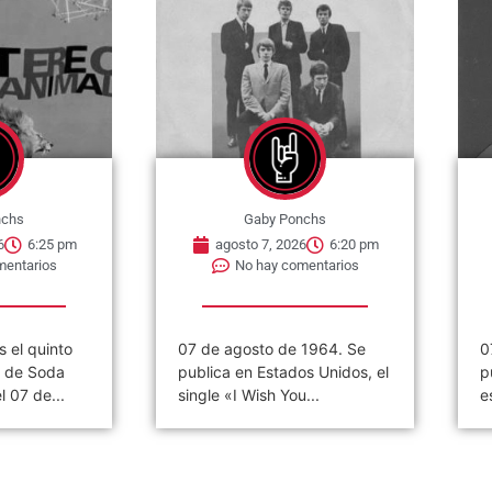
nchs
Gaby Ponchs
6
6:20 pm
agosto 7, 2026
6:15 pm
mentarios
No hay comentarios
 1964. Se
07 de agosto de 1983. Se
0
s Unidos, el
publica el decimo álbum de
p
...
estudio de la banda...
«
p