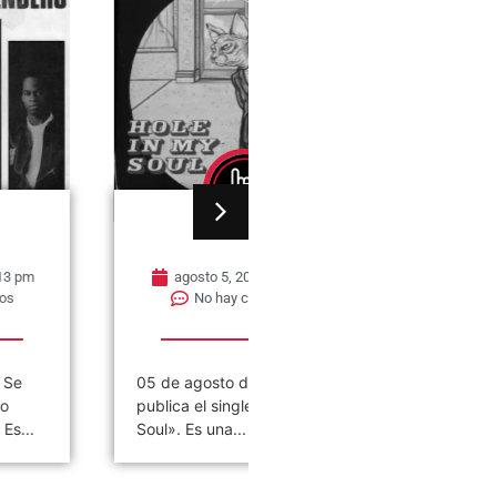
Gaby Ponchs
Gaby Ponchs
agosto 5, 2026
4:08 pm
agosto 6, 2026
2:30 pm
No hay comentarios
No hay comentarios
5 de agosto de 1997. Se
06 de agosto de 1952. Nac
ublica el single «Hole in My
Vincent John Cusano en
oul». Es una...
Bridgeport, Connecticut,
Estados Unidos. Más...