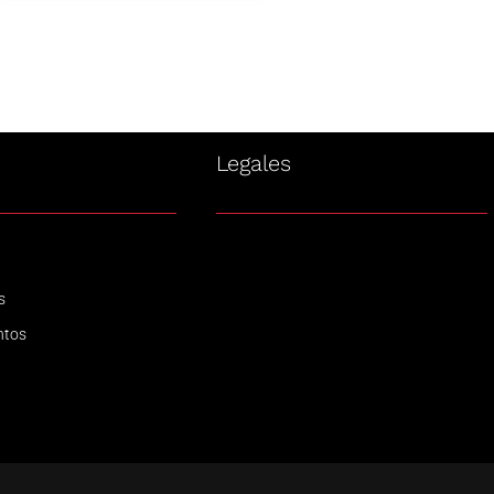
s
Legales
s
ntos