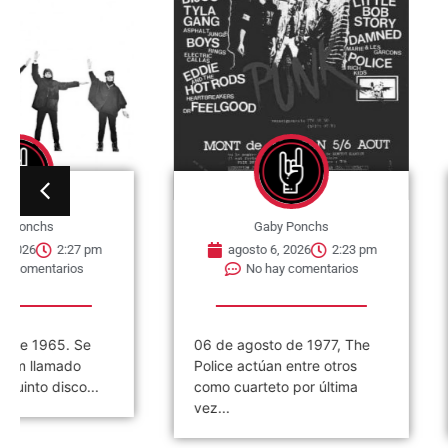
Gaby Ponchs
Gaby Po
agosto 6, 2026
2:23 pm
agosto 5, 202
No hay comentarios
No hay co
06 de agosto de 1977, The
HASTA AQUÍ LA
Police actúan entre otros
EFEMÉRIDES
como cuarteto por última
CORRESPONDIEN
vez...
DE AGOSTO #EL