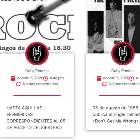
nchs
Gaby Ponchs
6
4:43 pm
agosto 5, 2026
4:13 pm
mentarios
No hay comentarios
S
05 de agosto de 1986. Se
0
publica el single llamado
p
TES AL 05
«Don’t Get Me Wrong». Es...
S
SIESTERO