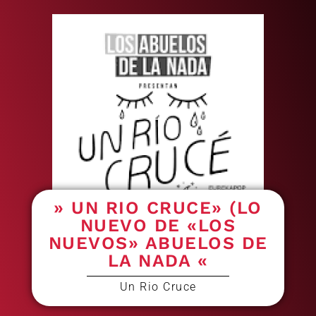
» UN RIO CRUCE» (LO
NUEVO DE «LOS
NUEVOS» ABUELOS DE
LA NADA «
Un Rio Cruce