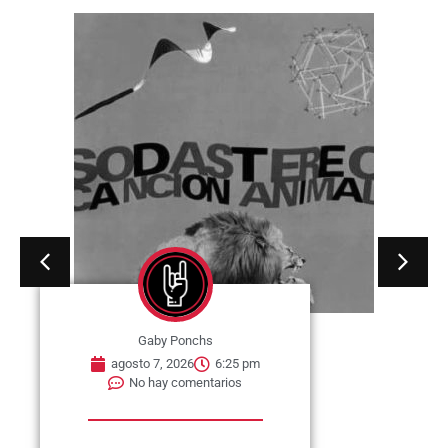
Gaby Ponchs
agosto 7, 2026
6:20 pm
No hay comentarios
07 de agosto de 1964. Se publica
en Estados Unidos, el single «I
Wish You...