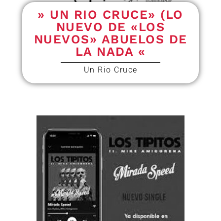
» UN RIO CRUCE» (LO
NUEVO DE «LOS
NUEVOS» ABUELOS DE
LA NADA «
Un Rio Cruce