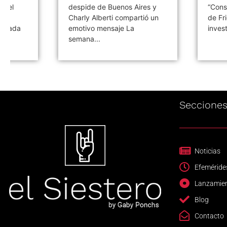
despide de Buenos Aires y
“Consumación o
Charly Alberti compartió un
de Fricción: un l
emotivo mensaje La
investigación La.
semana...
Seccione
Noticias
Efeméride
Lanzamie
Blog
Contacto