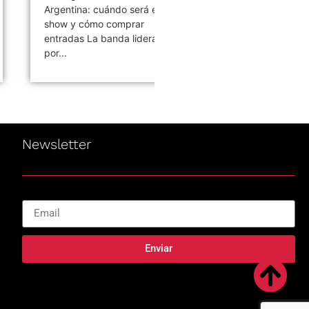
rgentina: cuándo será el
despide de Buenos Aires y
how y cómo comprar
Charly Alberti compartió un
ntradas La banda liderada
emotivo mensaje La
r...
semana...
Newsletter
Enviar