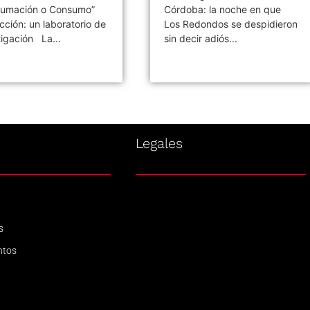
 Consumo”
Córdoba: la noche en que
A
aboratorio de
Los Redondos se despidieron
s
..
sin decir adiós...
e
po
s
Legales
s
ntos