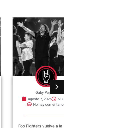
Gaby Ponchs
Gaby Ponchs
agosto 7, 2026
6:33 pm
agosto 6, 2026
6:06 pm
No hay comentarios
No hay comentarios
oo Fighters vuelve a la
“Ecos” de Soda Stereo se