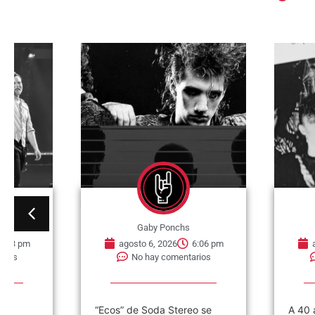
Gaby Ponchs
Gaby Po
agosto 6, 2026
6:06 pm
agosto 6, 202
No hay comentarios
No hay co
“Ecos” de Soda Stereo se
A 40 años de la s