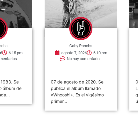
nchs
Gaby Ponchs
6
6:15 pm
agosto 7, 2026
6:10 pm
mentarios
No hay comentarios
 1983. Se
07 de agosto de 2020. Se
0
o álbum de
publica el álbum llamado
L
da...
«Whoosh!». Es el vigésimo
g
primer...
ú