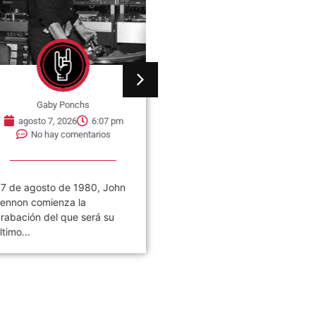
Gaby Ponchs
Gaby Ponchs
agosto 7, 2026
6:07 pm
agosto 7, 2026
6:05 pm
No hay comentarios
No hay comentarios
7 de agosto de 1980, John
Civilización es el noveno
ennon comienza la
álbum de estudio de la ban
rabación del que será su
de rock argentina Los
ltimo...
Piojos,...