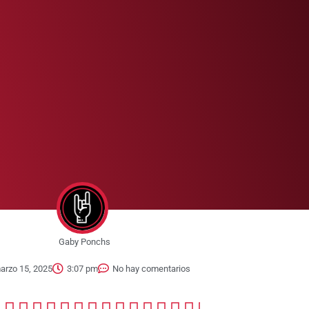
Gaby Ponchs
arzo 15, 2025
3:07 pm
No hay comentarios