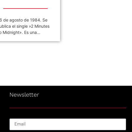
6 de agosto de 1984. Se
«VIVO COSQUÍN ROCK»
ublica el single »2 Minutes
(PAPPO) 06 De Agosto del
o Midnight». Es una...
2021 Disco en vivo póstumo
de Pappo,...
Newsletter