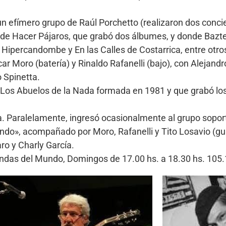
 efímero grupo de Raúl Porchetto (realizaron dos concie
 de Hacer Pájaros, que grabó dos álbumes, y donde Bazte
ipercandombe y En las Calles de Costarrica, entre otro
scar Moro (batería) y Rinaldo Rafanelli (bajo), con Alejan
o Spinetta.
e Los Abuelos de la Nada formada en 1981 y que grabó los
a. Paralelamente, ingresó ocasionalmente al grupo soport
ndo», acompañado por Moro, Rafanelli y Tito Losavio (gui
ro y Charly García.
Bandas del Mundo, Domingos de 17.00 hs. a 18.30 hs. 10