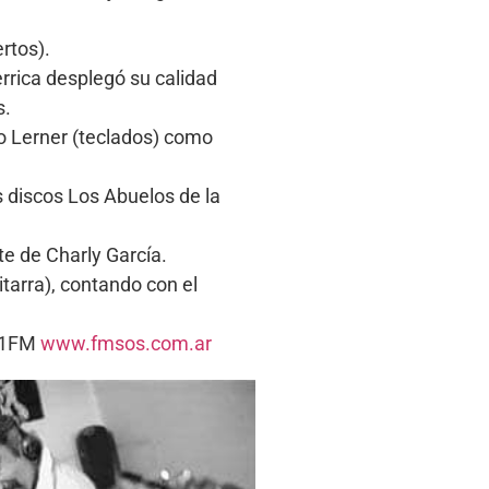
rtos).
rrica desplegó su calidad
s.
dro Lerner (teclados) como
 discos Los Abuelos de la
e de Charly García.
tarra), contando con el
5.1FM
www.fmsos.com.ar