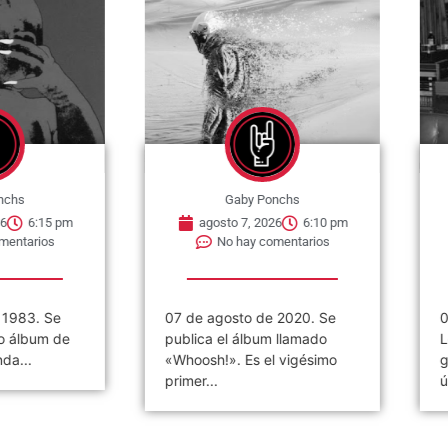
nchs
Gaby Ponchs
6
6:15 pm
agosto 7, 2026
6:10 pm
mentarios
No hay comentarios
 1983. Se
07 de agosto de 2020. Se
0
o álbum de
publica el álbum llamado
L
da...
«Whoosh!». Es el vigésimo
g
primer...
ú