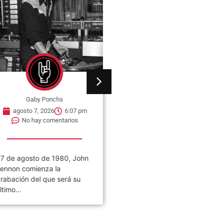
Gaby Ponchs
Gaby Ponchs
agosto 7, 2026
6:07 pm
agosto 7, 2026
6:05 pm
No hay comentarios
No hay comentarios
7 de agosto de 1980, John
Civilización es el noveno
ennon comienza la
álbum de estudio de la ban
rabación del que será su
de rock argentina Los
ltimo...
Piojos,...