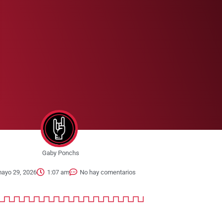
Gaby Ponchs
ayo 29, 2026
1:07 am
No hay comentarios