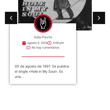
Gaby Ponchs
agosto 5, 2026
4:08 pm
No hay comentarios
05 de agosto de 1997. Se publica
05 de 
el single «Hole in My Soul». Es
E. «T
una...
como T