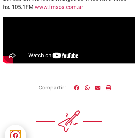
hs. 105.1FM
www.fmsos.com.ar
Compartir: