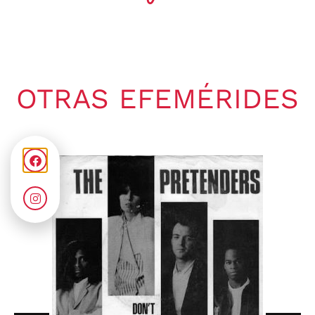
OTRAS EFEMÉRIDES
Gaby Ponchs
agosto 5, 2026
4:08 pm
No hay comentarios
05 de agosto de 1997. Se publica
el single «Hole in My Soul». Es
una...