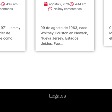
6
4:49 am
agosto 9, 2026
4:44 am
mentarios
No hay comentarios
1971. Lemmy
09 de agosto de 1963, nace
0
íder de
Whitney Houston en Newark,
M
ne como
Nueva Jersey, Estados
e
Unidos. Fue...
s
Legales