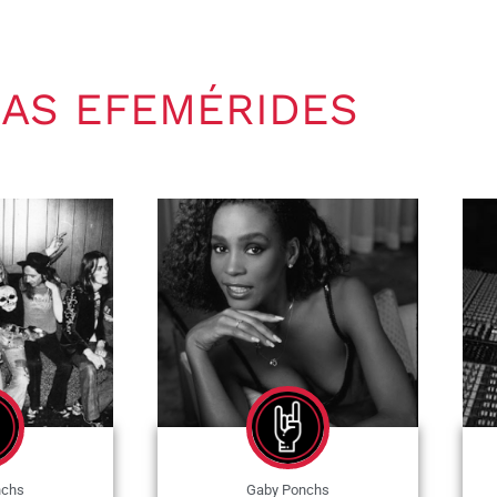
AS EFEMÉRIDES
nchs
Gaby Ponchs