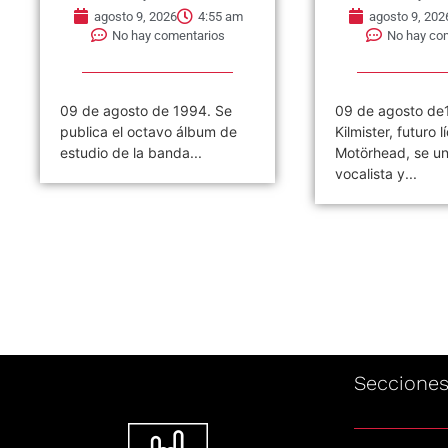
agosto 9, 2026
4:55 am
agosto 9, 202
No hay comentarios
No hay co
09 de agosto de 1994. Se
09 de agosto de
publica el octavo álbum de
Kilmister, futuro l
estudio de la banda...
Motörhead, se u
vocalista y...
Seccione