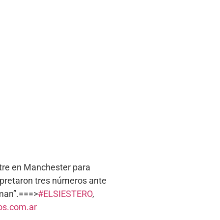
atre en Manchester para
rpretaron tres números ante
tman”.===>
#ELSIESTERO
,
s.com.ar