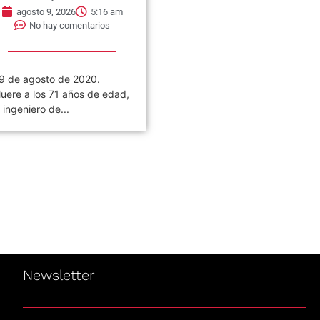
agosto 9, 2026
5:16 am
agosto 9, 2026
5:09 am
No hay comentarios
No hay comentarios
9 de agosto de 2020.
09 de agosto de 1995.
uere a los 71 años de edad,
Muere Jerry García en
l ingeniero de...
Lagunitas-Forest Knolls,
California, Estados Unidos.
Fue...
Newsletter