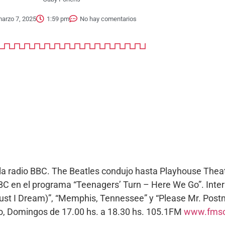
arzo 7, 2025
1:59 pm
No hay comentarios
 la radio BBC. The Beatles condujo hasta Playhouse The
BBC en el programa “Teenagers’ Turn – Here We Go”. Inte
st I Dream)”, “Memphis, Tennessee” y “Please Mr. Pos
o, Domingos de 17.00 hs. a 18.30 hs. 105.1FM
www.fmso