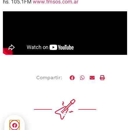
hs. 105.1FM
www.fmsos.com.ar
Compartir: