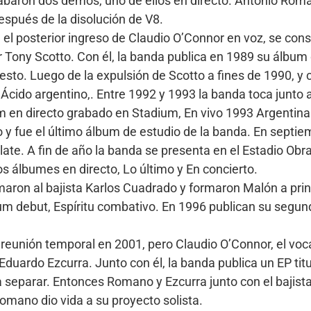
grabaron dos demos, uno de ellos en directo. Antonio Ro
espués de la disolución de V8.
n el posterior ingreso de Claudio O’Connor en voz, se con
Tony Scotto. Con él, la banda publica en 1989 su álbum 
to. Luego de la expulsión de Scotto a fines de 1990, y c
 Ácido argentino,. Entre 1992 y 1993 la banda toca junt
um en directo grabado en Stadium, En vivo 1993 Argentina
ro y fue el último álbum de estudio de la banda. En sept
late. A fin de año la banda se presenta en el Estadio Obr
s álbumes en directo, Lo último y En concierto.
aron al bajista Karlos Cuadrado y formaron Malón a pri
m debut, Espíritu combativo. En 1996 publican su segundo
eunión temporal en 2001, pero Claudio O’Connor, el vocal
 Eduardo Ezcurra. Junto con él, la banda publica un EP titu
 a separar. Entonces Romano y Ezcurra junto con el bajista
ano dio vida a su proyecto solista.