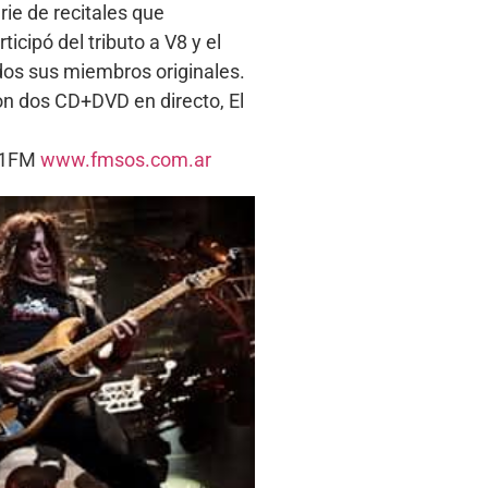
ie de recitales que
cipó del tributo a V8 y el
dos sus miembros originales.
ron dos CD+DVD en directo, El
5.1FM
www.fmsos.com.ar