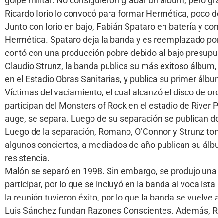
golpe militar. No consiguieron grabar un álbum, pero 
Ricardo Iorio lo convocó para formar Hermética, poco d
Junto con Iorio en bajo, Fabián Spataro en batería y co
Hermética. Spataro deja la banda y es reemplazado por 
contó con una producción pobre debido al bajo presupues
Claudio Strunz, la banda publica su más exitoso álbum,
en el Estadio Obras Sanitarias, y publica su primer álb
Víctimas del vaciamiento, el cual alcanzó el disco de o
participan del Monsters of Rock en el estadio de River P
auge, se separa. Luego de su separación se publican do
Luego de la separación, Romano, O’Connor y Strunz tom
algunos conciertos, a mediados de año publican su álbu
resistencia.
Malón se separó en 1998. Sin embargo, se produjo una r
participar, por lo que se incluyó en la banda al vocalista
la reunión tuvieron éxito, por lo que la banda se vuelve
Luis Sánchez fundan Razones Conscientes. Además, Rom