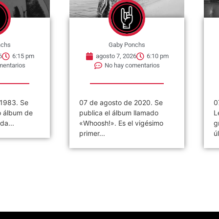
nchs
Gaby Ponchs
6
6:15 pm
agosto 7, 2026
6:10 pm
mentarios
No hay comentarios
 1983. Se
07 de agosto de 2020. Se
0
o álbum de
publica el álbum llamado
L
da...
«Whoosh!». Es el vigésimo
g
primer...
ú