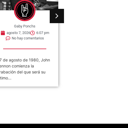
Gaby Ponchs
Gaby Ponchs
agosto 7, 2026
6:07 pm
agosto 7, 2026
6:05 pm
No hay comentarios
No hay comentarios
7 de agosto de 1980, John
Civilización es el noveno
ennon comienza la
álbum de estudio de la ban
rabación del que será su
de rock argentina Los
ltimo...
Piojos,...