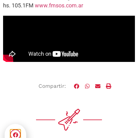
hs. 105.1FM
www.fmsos.com.ar
Compartir: