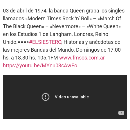
03 de abril de 1974, la banda Queen graba los singles
llamados »Modern Times Rock ‘n’ Roll» – »March Of
The Black Queen» – »Nevermore» – »White Queen»
en los Estudios 1 de Langham, Londres, Reino
Unido.===>
#ELSIESTERO
, Historias y anécdotas de
las mejores Bandas del Mundo, Domingos de 17.00
hs. a 18.30 hs. 105.1FM
www.fmsos.com.ar
https://youtu.be/MYnu03cAwFo