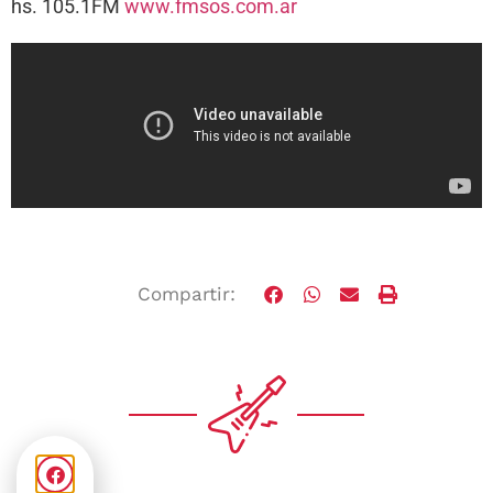
hs. 105.1FM
www.fmsos.com.ar
Compartir: