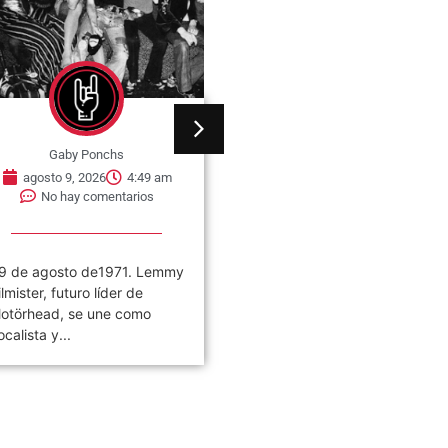
Gaby Ponchs
Gaby Ponchs
agosto 9, 2026
4:49 am
agosto 9, 2026
4:44 am
No hay comentarios
No hay comentarios
9 de agosto de1971. Lemmy
09 de agosto de 1963, nac
ilmister, futuro líder de
Whitney Houston en Newark
otörhead, se une como
Nueva Jersey, Estados
ocalista y...
Unidos. Fue...