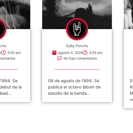
nchs
Gaby Ponchs
6
5:00 am
agosto 9, 2026
4:55 am
mentarios
No hay comentarios
 1994. Se
09 de agosto de 1994. Se
0
debut de la
publica el octavo álbum de
K
ead...
estudio de la banda...
M
v