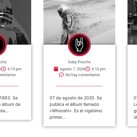
nchs
Gaby Ponchs
6
6:15 pm
agosto 7, 2026
6:10 pm
mentarios
No hay comentarios
 1983. Se
07 de agosto de 2020. Se
0
o álbum de
publica el álbum llamado
L
da...
«Whoosh!». Es el vigésimo
g
primer...
ú