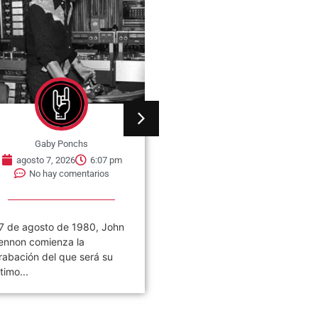
Gaby Ponchs
Gaby Ponchs
agosto 7, 2026
6:07 pm
agosto 7, 2026
6:05 pm
No hay comentarios
No hay comentarios
7 de agosto de 1980, John
Civilización es el noveno
ennon comienza la
álbum de estudio de la ban
rabación del que será su
de rock argentina Los
ltimo...
Piojos,...