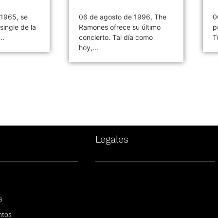
 1965, se
06 de agosto de 1996, The
0
single de la
Ramones ofrece su último
p
..
concierto. Tal día como
T
hoy,...
s
Legales
s
ntos