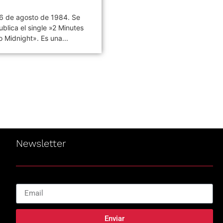
6 de agosto de 1984. Se
«VIVO COSQUÍN ROCK»
ublica el single »2 Minutes
(PAPPO) 06 De Agosto del
o Midnight». Es una...
2021 Disco en vivo póstumo
de Pappo,...
Newsletter
Enviar