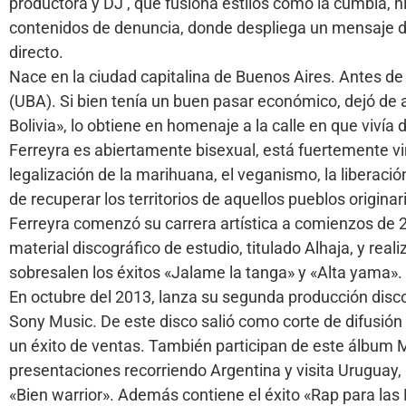
productora y DJ , que fusiona estilos como la cumbia, hi
contenidos de denuncia, donde despliega un mensaje de
directo.
Nace en la ciudad capitalina de Buenos Aires. Antes de
(UBA). Si bien tenía un buen pasar económico, dejó de a
Bolivia», lo obtiene en homenaje a la calle en que vivía 
Ferreyra es abiertamente bisexual, está fuertemente v
legalización de la marihuana, el veganismo, la liberaci
de recuperar los territorios de aquellos pueblos originar
Ferreyra comenzó su carrera artística a comienzos de 2
material discográfico de estudio, titulado Alhaja, y rea
sobresalen los éxitos «Jalame la tanga» y «Alta yama».
En octubre del 2013, lanza su segunda producción disco
Sony Music. De este disco salió como corte de difusión
un éxito de ventas. También participan de este álbum 
presentaciones recorriendo Argentina y visita Uruguay, 
«Bien warrior». Además contiene el éxito «Rap para las 