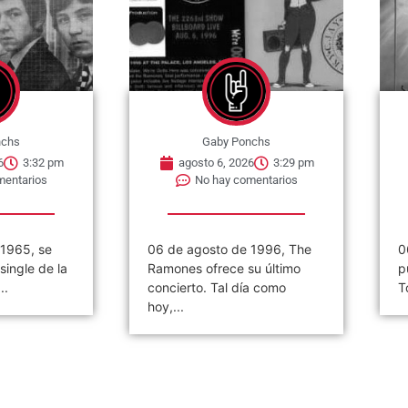
nchs
Gaby Ponchs
6
3:32 pm
agosto 6, 2026
3:29 pm
mentarios
No hay comentarios
 1965, se
06 de agosto de 1996, The
0
single de la
Ramones ofrece su último
p
..
concierto. Tal día como
T
hoy,...