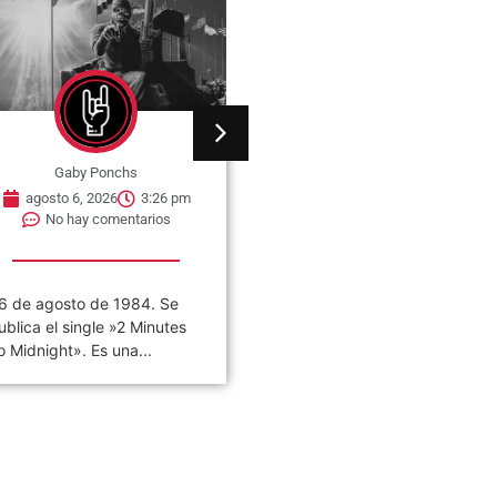
Gaby Ponchs
Gaby Ponchs
agosto 6, 2026
3:26 pm
agosto 6, 2026
3:22 pm
No hay comentarios
No hay comentarios
6 de agosto de 1984. Se
«VIVO COSQUÍN ROCK»
ublica el single »2 Minutes
(PAPPO) 06 De Agosto del
o Midnight». Es una...
2021 Disco en vivo póstumo
de Pappo,...