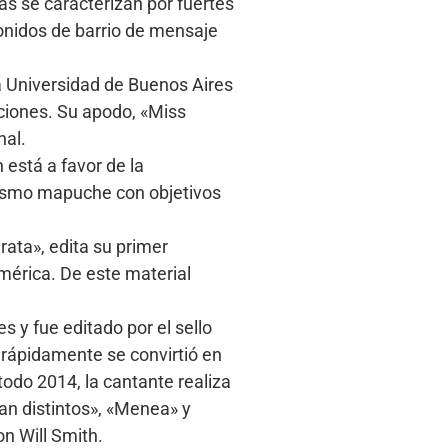
ras se caracterizan por fuertes
onidos de barrio de mensaje
a Universidad de Buenos Aires
nciones. Su apodo, «Miss
nal.
está a favor de la
tivismo mapuche con objetivos
ata», edita su primer
américa. De este material
 y fue editado por el sello
 rápidamente se convirtió en
odo 2014, la cantante realiza
Tan distintos», «Menea» y
on Will Smith.