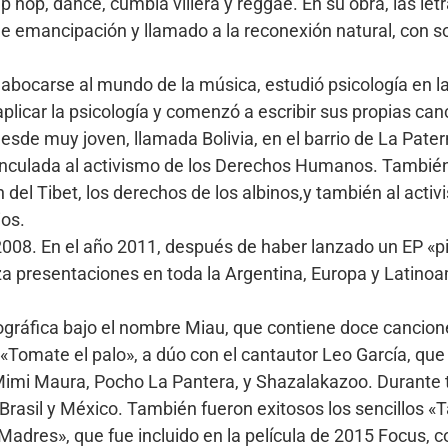
p hop, dance, cumbia villera y reggae. En su obra, las let
 emancipación y llamado a la reconexión natural, con s
 abocarse al mundo de la música, estudió psicología en l
plicar la psicología y comenzó a escribir sus propias ca
desde muy joven, llamada Bolivia, en el barrio de La Pater
inculada al activismo de los Derechos Humanos. También 
ón del Tibet, los derechos de los albinos,y también al ac
ios.
008. En el año 2011, después de haber lanzado un EP «pir
liza presentaciones en toda la Argentina, Europa y Latino
gráfica bajo el nombre Miau, que contiene doce canciones
 «Tomate el palo», a dúo con el cantautor Leo García, que
Mimi Maura, Pocho La Pantera, y Shazalakazoo. Durante t
Brasil y México. También fueron exitosos los sencillos «
Madres», que fue incluido en la película de 2015 Focus, c