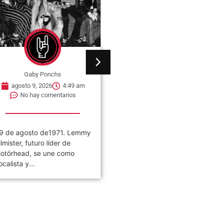
Gaby Ponchs
Gaby Ponchs
agosto 9, 2026
4:49 am
agosto 9, 2026
4:44 am
No hay comentarios
No hay comentarios
9 de agosto de1971. Lemmy
09 de agosto de 1963, nac
ilmister, futuro líder de
Whitney Houston en Newark
otörhead, se une como
Nueva Jersey, Estados
ocalista y...
Unidos. Fue...