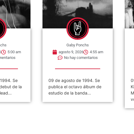
nchs
Gaby Ponchs
6
5:00 am
agosto 9, 2026
4:55 am
mentarios
No hay comentarios
 1994. Se
09 de agosto de 1994. Se
0
debut de la
publica el octavo álbum de
K
ead...
estudio de la banda...
M
v