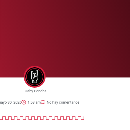
Gaby Ponchs
ayo 30, 2026
1:58 am
No hay comentarios