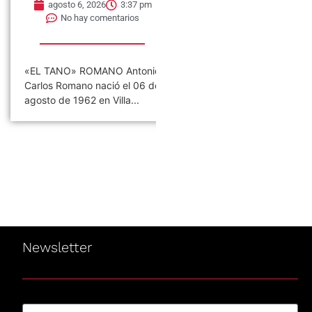
agosto 6, 2026
3:37 pm
agosto 6, 2026
3:32 pm
No hay comentarios
No hay comentarios
EL TANO» ROMANO Antonio
06 de agosto de 1965, se
arlos Romano nació el 06 de
publica el primer single de l
gosto de 1962 en Villa...
banda The Small...
Newsletter