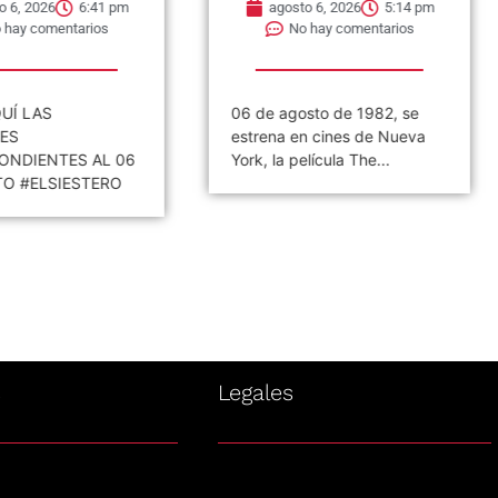
6
6:41 pm
agosto 6, 2026
5:14 pm
mentarios
No hay comentarios
S
06 de agosto de 1982, se
«
estrena en cines de Nueva
C
TES AL 06
York, la película The...
a
SIESTERO
s
Legales