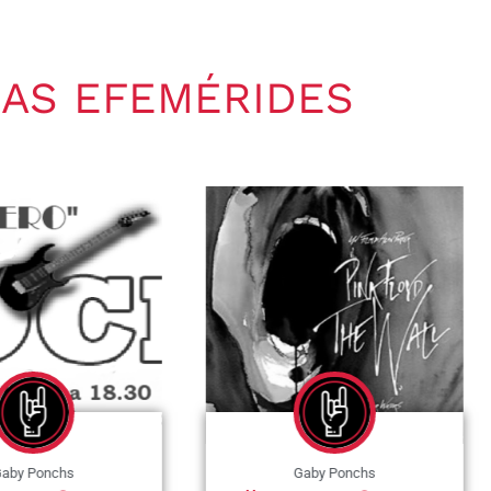
AS EFEMÉRIDES
nchs
Gaby Ponchs