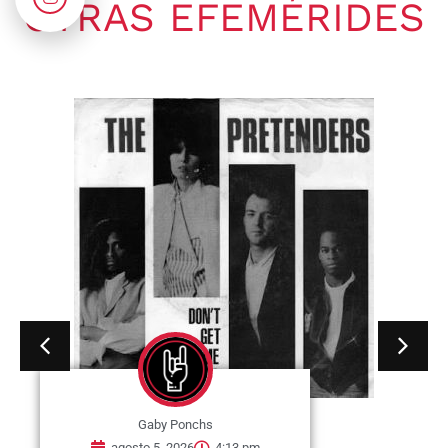
OTRAS EFEMÉRIDES
Gaby Ponchs
agosto 5, 2026
4:08 pm
No hay comentarios
05 de agosto de 1997. Se publica
el single «Hole in My Soul». Es
una...