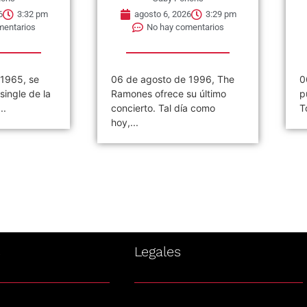
6
3:32 pm
agosto 6, 2026
3:29 pm
mentarios
No hay comentarios
 1965, se
06 de agosto de 1996, The
0
single de la
Ramones ofrece su último
p
..
concierto. Tal día como
T
hoy,...
s
Legales