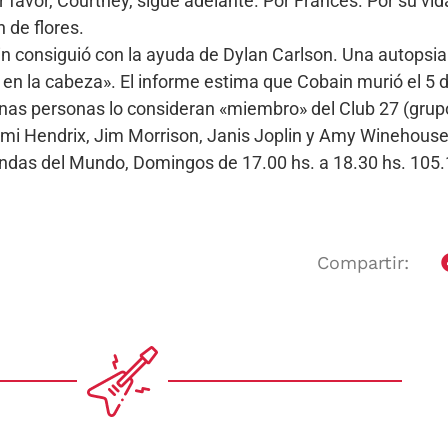
or favor, Courtney, sigue adelante. Por Frances. Por su v
n de flores.
in consiguió con la ayuda de Dylan Carlson. Una autopsi
a en la cabeza». El informe estima que Cobain murió el 5 d
nas personas lo consideran «miembro» del Club 27 (grupo
mi Hendrix, Jim Morrison, Janis Joplin y Amy Winehouse
Bandas del Mundo, Domingos de 17.00 hs. a 18.30 hs. 10
Compartir: