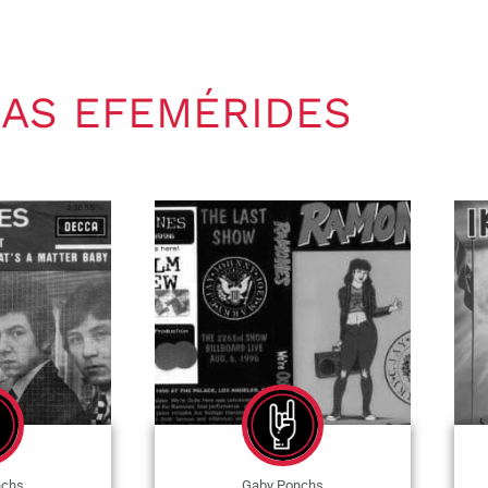
AS EFEMÉRIDES
nchs
Gaby Ponchs