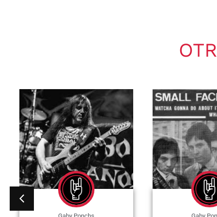
OTR
Gaby Ponchs
Gaby Po