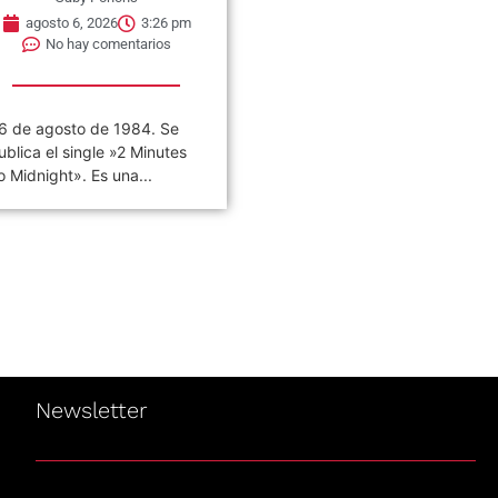
agosto 6, 2026
3:26 pm
agosto 6, 2026
3:22 pm
No hay comentarios
No hay comentarios
6 de agosto de 1984. Se
«VIVO COSQUÍN ROCK»
ublica el single »2 Minutes
(PAPPO) 06 De Agosto del
o Midnight». Es una...
2021 Disco en vivo póstumo
de Pappo,...
Newsletter