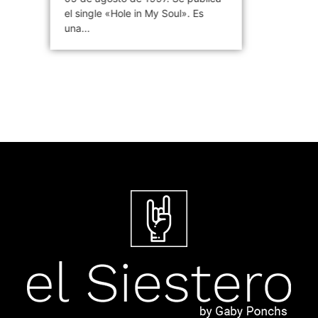
el single «Hole in My Soul». Es
una...