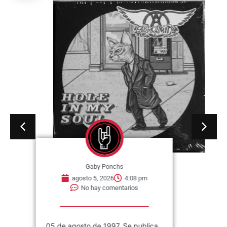
Gaby Ponchs
agosto 5, 2026
4:08 pm
No hay comentarios
05 de agosto de 1997. Se publica