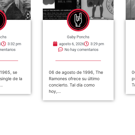
nchs
Gaby Ponchs
6
3:32 pm
agosto 6, 2026
3:29 pm
mentarios
No hay comentarios
 1965, se
06 de agosto de 1996, The
0
single de la
Ramones ofrece su último
p
..
concierto. Tal día como
T
hoy,...