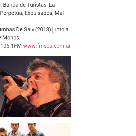
, Banda de Turistas, La
 Perpetua, Expulsados, Mal
umnas De Sal» (2018) junto a
ew Monos.
s. 105.1FM
www.fmsos.com.ar