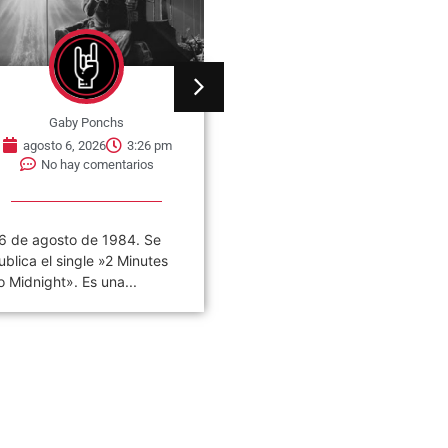
Gaby Ponchs
Gaby Ponchs
agosto 6, 2026
3:26 pm
agosto 6, 2026
3:22 pm
No hay comentarios
No hay comentarios
6 de agosto de 1984. Se
«VIVO COSQUÍN ROCK»
ublica el single »2 Minutes
(PAPPO) 06 De Agosto del
o Midnight». Es una...
2021 Disco en vivo póstumo
de Pappo,...