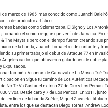
11 de marzo de 1965, más conocido como Juanchi Baleirón,
on la de productor artístico.
ferentes bandas como Szlernarzaba, El Signo y Los Antoni
s, tomando el sonido reggae que venía de Jamaica. En 
s & The Maytals pero con el tiempo fueron creando sus 
 Bahiano de la banda, Juanchi toma el rol de cantante y fr
endo su primer trabajo el debut de Attaque 77 en Invasi
 y Ángeles caídos que obtuvieron galardones de doble pla
y Expulsados.
onar también: Vísperas de Carnaval de La Mosca Tsé Tsé
rticipación en Sigue tu camino de Los Auténticos Decaden
e No Te Va Gustar el exitoso 27 de Ciro y Los Persas. T
00 vivos, Desde cero y 7 de Los Pericos. En 2011, junto 
 del ex líder de la banda Suéter, Miguel Zavaleta, titulado
ista, entre los que se destacan Diego Torres, Andrew L