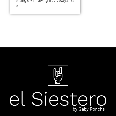
el single «Throwing It All Away». Es
la...