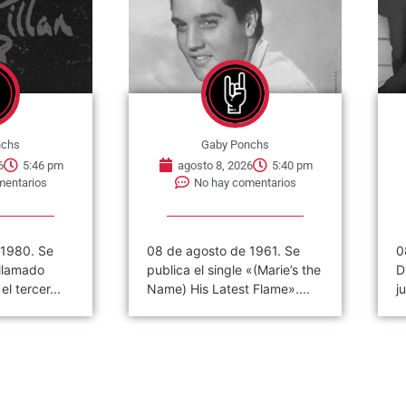
nchs
Gaby Ponchs
6
5:46 pm
agosto 8, 2026
5:40 pm
mentarios
No hay comentarios
 1980. Se
08 de agosto de 1961. Se
0
 llamado
publica el single «(Marie’s the
D
l tercer...
Name) His Latest Flame»....
j