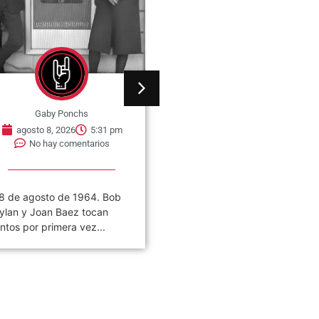
Gaby Ponchs
Gaby Ponchs
agosto 8, 2026
5:31 pm
agosto 8, 2026
5:25 pm
No hay comentarios
No hay comentarios
8 de agosto de 1964. Bob
08 de agosto de 1973. Nac
ylan y Joan Baez tocan
Scott Alan Stapp en Orland
untos por primera vez...
Florida, Estados Unidos. Es..