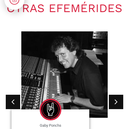
OTRAS EFEMÉRIDES
Gaby Ponchs
agosto 9, 2026
5:09 am
No hay comentarios
09 de agosto de 1995. Muere
Jerry García en Lagunitas-Forest
Knolls, California, Estados Unidos.
Fue...