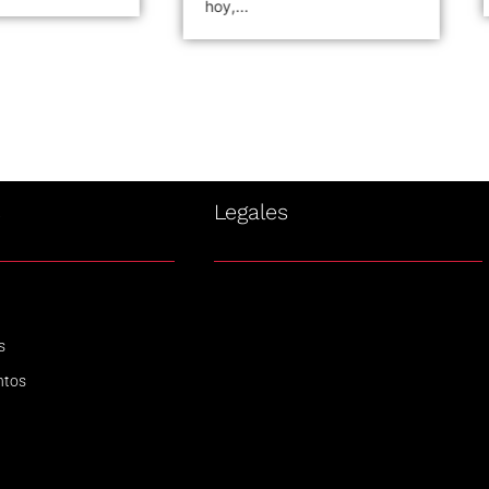
hoy,...
s
Legales
s
ntos