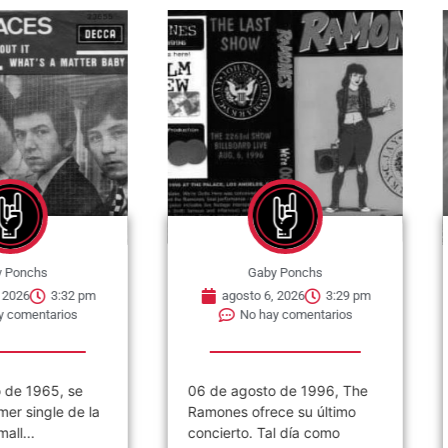
nchs
Gaby Ponchs
6
3:32 pm
agosto 6, 2026
3:29 pm
mentarios
No hay comentarios
 1965, se
06 de agosto de 1996, The
0
single de la
Ramones ofrece su último
p
..
concierto. Tal día como
T