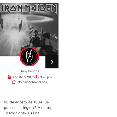
Gaby Ponchs
Gaby Ponchs
agosto 6, 2026
3:26 pm
agosto 6, 2026
3:22 pm
No hay comentarios
No hay comentarios
6 de agosto de 1984. Se
«VIVO COSQUÍN ROCK»
ublica el single »2 Minutes
(PAPPO) 06 De Agosto del
o Midnight». Es una...
2021 Disco en vivo póstumo