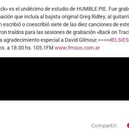
rack» es el undécimo de estudio de HUMBLE PIE. Fue gra
ión que incluía al bajista original Greg Ridley, al guitar
n escribió o coescribió siete de las diez canciones de est
on traídos para las sesiones de grabación «Back on Trac
ita agradecimiento especial a David Gilmour.===>
#ELSIE
hs. a 18.30 hs. 105.1FM
www.fmsos.com.ar
Compartir: