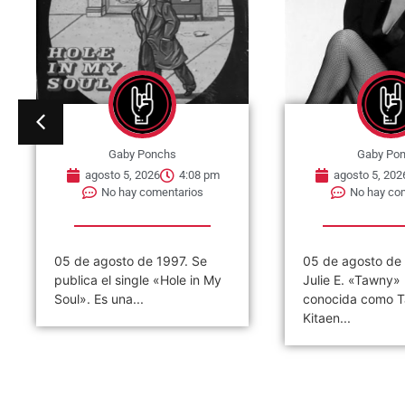
Gaby Ponchs
Gaby Po
agosto 5, 2026
4:05 pm
agosto 5, 202
No hay comentarios
No hay co
05 de agosto de 1961. Nace
05 de agosto de
Julie E. «Tawny» Kitaen, mas
lanza el séptimo 
conocida como Tawny
banda The Beatle
Kitaen...