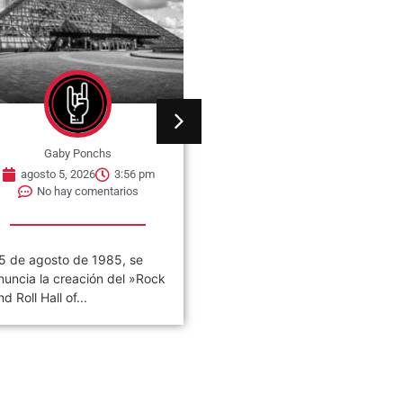
Gaby Ponchs
Gaby Ponchs
agosto 5, 2026
3:53 pm
agosto 5, 2026
4:13 pm
No hay comentarios
No hay comentarios
5 de agosto de 2003. Se
05 de agosto de 1986. Se
ublica el álbum llamado
publica el single llamado
Thickskin». Es el cuarto
«Don’t Get Me Wrong». Es...
isco...