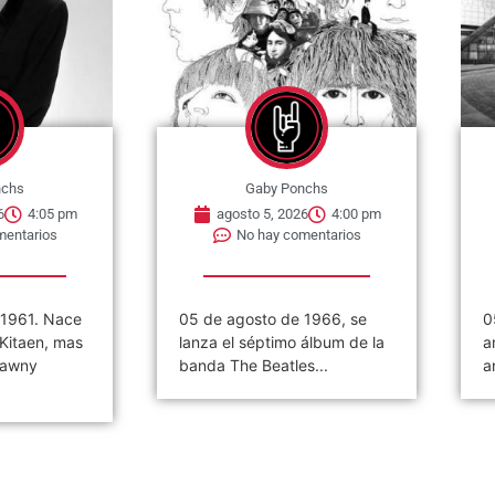
nchs
Gaby Ponchs
6
4:00 pm
agosto 5, 2026
3:56 pm
mentarios
No hay comentarios
 1966, se
05 de agosto de 1985, se
0
álbum de la
anuncia la creación del »Rock
p
s...
and Roll Hall of...
«
d