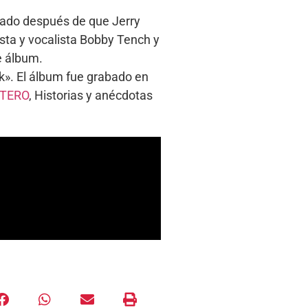
bado después de que Jerry
rista y vocalista Bobby Tench y
e álbum.
k». El álbum fue grabado en
STERO
, Historias y anécdotas