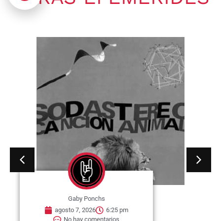
Gaby Ponchs
agosto 7, 2026
6:20 pm
No hay comentarios
07 de agosto de 1964. Se publica
en Estados Unidos, el single «I
Wish You...