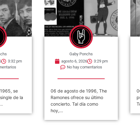
nchs
Gaby Ponchs
6
3:29 pm
agosto 6, 2026
3:26 pm
mentarios
No hay comentarios
 1996, The
06 de agosto de 1984. Se
«
u último
publica el single »2 Minutes
(
a como
To Midnight». Es una...
2
d