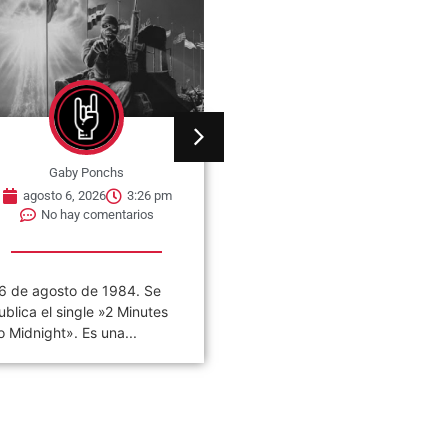
Gaby Ponchs
Gaby Ponchs
agosto 6, 2026
3:22 pm
agosto 6, 2026
5:14 pm
No hay comentarios
No hay comentarios
VIVO COSQUÍN ROCK»
06 de agosto de 1982, se
PAPPO) 06 De Agosto del
estrena en cines de Nueva
021 Disco en vivo póstumo
York, la película The...
e Pappo,...