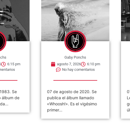
nchs
Gaby Ponchs
6
6:15 pm
agosto 7, 2026
6:10 pm
mentarios
No hay comentarios
 1983. Se
07 de agosto de 2020. Se
0
o álbum de
publica el álbum llamado
L
da...
«Whoosh!». Es el vigésimo
g
primer...
ú