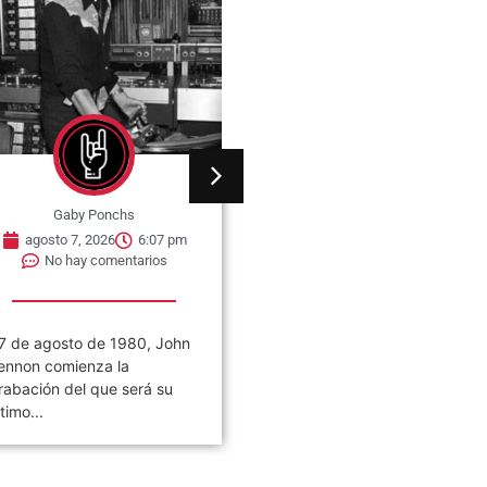
Gaby Ponchs
Gaby Ponchs
agosto 7, 2026
6:07 pm
agosto 7, 2026
6:05 pm
No hay comentarios
No hay comentarios
7 de agosto de 1980, John
Civilización es el noveno
ennon comienza la
álbum de estudio de la ban
rabación del que será su
de rock argentina Los
ltimo...
Piojos,...