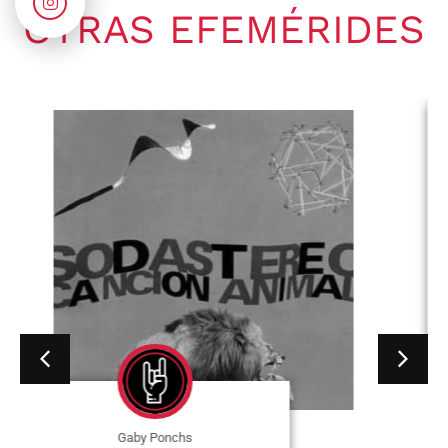
OTRAS EFEMÉRIDES
Gaby Ponchs
agosto 7, 2026
6:20 pm
No hay comentarios
07 de agosto de 1964. Se publica
en Estados Unidos, el single «I
Wish You...