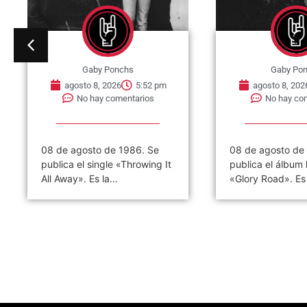
Gaby Ponchs
Gaby Po
agosto 8, 2026
5:52 pm
agosto 8, 202
No hay comentarios
No hay co
08 de agosto de 1986. Se
08 de agosto de
publica el single «Throwing It
publica el álbum
All Away». Es la...
«Glory Road». Es e