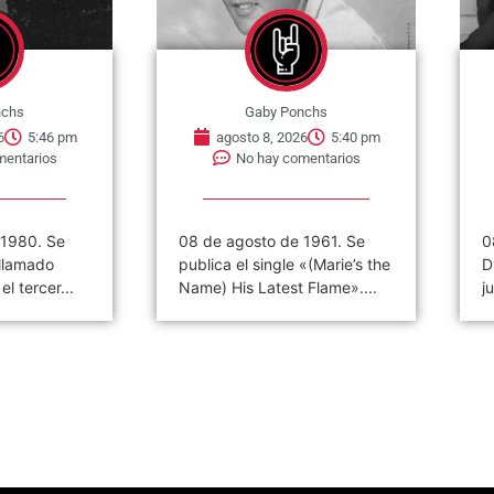
nchs
Gaby Ponchs
6
5:46 pm
agosto 8, 2026
5:40 pm
mentarios
No hay comentarios
 1980. Se
08 de agosto de 1961. Se
0
 llamado
publica el single «(Marie’s the
D
l tercer...
Name) His Latest Flame»....
j