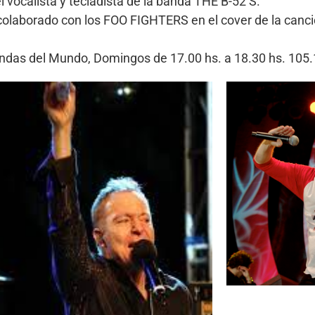
 vocalista y tecladista de la banda THE B-52’S.
olaborado con los FOO FIGHTERS en el cover de la canci
Bandas del Mundo, Domingos de 17.00 hs. a 18.30 hs. 10