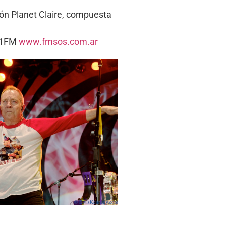
ón Planet Claire, compuesta
5.1FM
www.fmsos.com.ar