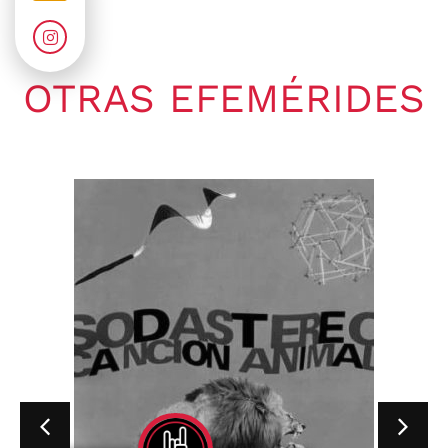
OTRAS EFEMÉRIDES
Gaby Ponchs
agosto 7, 2026
6:20 pm
No hay comentarios
07 de agosto de 1964. Se publica
en Estados Unidos, el single «I
Wish You...