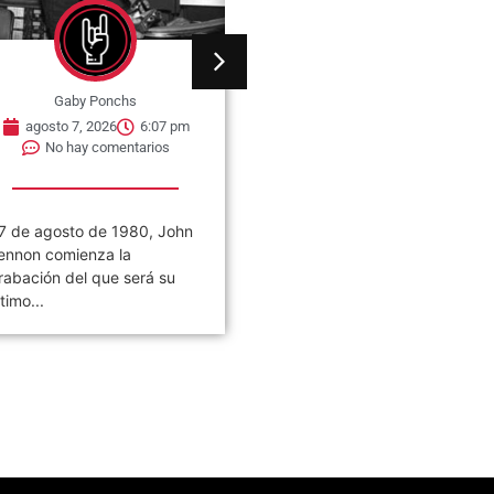
Gaby Ponchs
Gaby Ponchs
agosto 7, 2026
6:07 pm
agosto 7, 2026
6:05 pm
No hay comentarios
No hay comentarios
7 de agosto de 1980, John
Civilización es el noveno
ennon comienza la
álbum de estudio de la ban
rabación del que será su
de rock argentina Los
ltimo...
Piojos,...