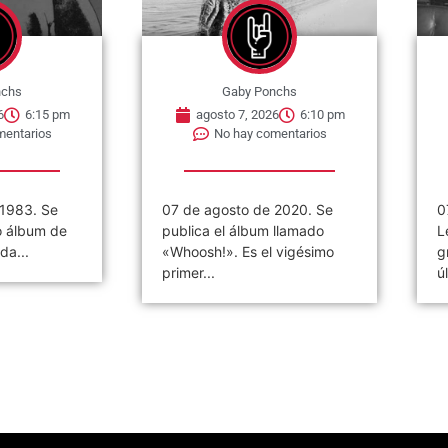
nchs
Gaby Ponchs
6
6:15 pm
agosto 7, 2026
6:10 pm
mentarios
No hay comentarios
 1983. Se
07 de agosto de 2020. Se
0
o álbum de
publica el álbum llamado
L
da...
«Whoosh!». Es el vigésimo
g
primer...
ú