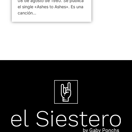
08 de agosto de 1980. Se publica
el single «Ashes to Ashes». Es una
canción...