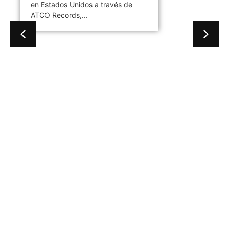
Gaby Ponchs
agosto 9, 2026
4:21 pm
No hay comentarios
09 de agosto de 1969. Se publica
en Estados Unidos a través de
ATCO Records,...