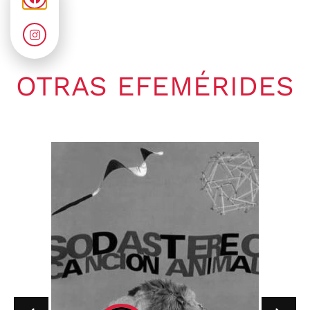
OTRAS EFEMÉRIDES
Gaby Ponchs
agosto 7, 2026
6:20 pm
No hay comentarios
07 de agosto de 1964. Se publica
en Estados Unidos, el single «I
Wish You...