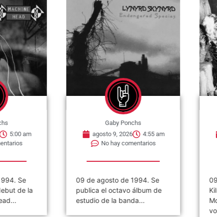
nchs
Gaby Ponchs
6
4:55 am
agosto 9, 2026
4:49 am
mentarios
No hay comentarios
 1994. Se
09 de agosto de1971. Lemmy
0
o álbum de
Kilmister, futuro líder de
W
da...
Motörhead, se une como
N
vocalista y...
U