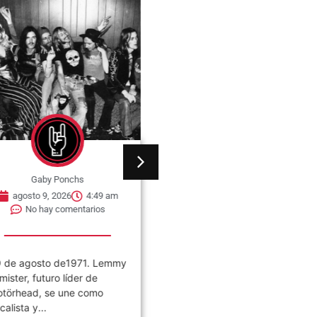
Gaby Ponchs
Gaby Ponchs
agosto 9, 2026
4:44 am
agosto 9, 2026
5:16 am
No hay comentarios
No hay comentarios
9 de agosto de 1963, nace
09 de agosto de 2020.
hitney Houston en Newark,
Muere a los 71 años de eda
ueva Jersey, Estados
el ingeniero de...
nidos. Fue...