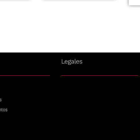
s
Legales
s
ntos