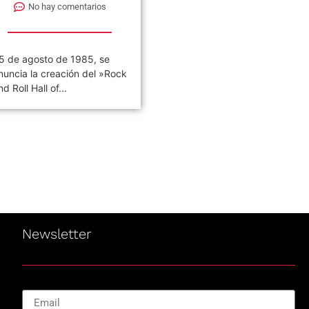
No hay comentarios
No hay comentarios
5 de agosto de 2003. Se
05 de agosto de 1986. Se
ublica el álbum llamado
publica el single llamado
Thickskin». Es el cuarto
«Don’t Get Me Wrong». Es...
isco...
Newsletter