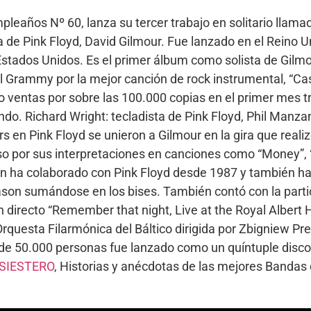
eaños Nº 60, lanza su tercer trabajo en solitario llamado
ta de Pink Floyd, David Gilmour. Fue lanzado en el Reino 
 Estados Unidos. Es el primer álbum como solista de Gilm
 Grammy por la mejor canción de rock instrumental, “Cast
 ventas por sobre las 100.000 copias en el primer mes tr
ndo. Richard Wright: tecladista de Pink Floyd, Phil Manza
s en Pink Floyd se unieron a Gilmour en la gira que reali
oso por sus interpretaciones en canciones como “Money”,
en ha colaborado con Pink Floyd desde 1987 y también h
son sumándose en los bises. También contó con la parti
 directo “Remember that night, Live at the Royal Albert Ha
rquesta Filarmónica del Báltico dirigida por Zbigniew Prei
 de 50.000 personas fue lanzado como un quíntuple disco c
SIESTERO
, Historias y anécdotas de las mejores Banda