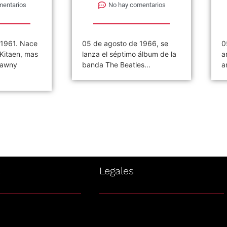
mentarios
No hay comentarios
 1966, se
05 de agosto de 1985, se
0
álbum de la
anuncia la creación del »Rock
p
s...
and Roll Hall of...
«
d
s
Legales