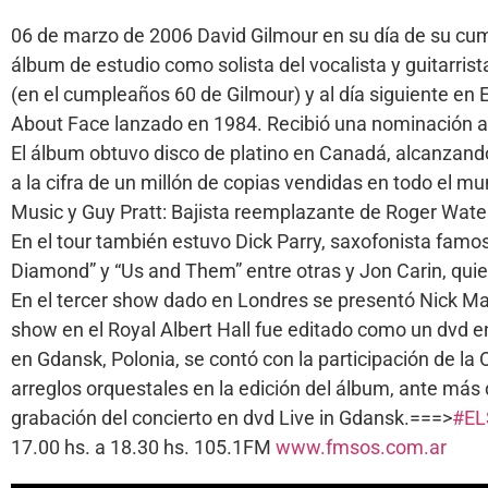
06 de marzo de 2006 David Gilmour en su día de su cumpl
álbum de estudio como solista del vocalista y guitarris
(en el cumpleaños 60 de Gilmour) y al día siguiente en
About Face lanzado en 1984. Recibió una nominación al
El álbum obtuvo disco de platino en Canadá, alcanzando
a la cifra de un millón de copias vendidas en todo el mu
Music y Guy Pratt: Bajista reemplazante de Roger Water
En el tour también estuvo Dick Parry, saxofonista fam
Diamond” y “Us and Them” entre otras y Jon Carin, qui
En el tercer show dado en Londres se presentó Nick Ma
show en el Royal Albert Hall fue editado como un dvd en
en Gdansk, Polonia, se contó con la participación de la O
arreglos orquestales en la edición del álbum, ante más
grabación del concierto en dvd Live in Gdansk.===>
#EL
17.00 hs. a 18.30 hs. 105.1FM
www.fmsos.com.ar