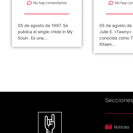
No hay comentarios
No hay co
05 de agosto de 1961. Nace
05 de agosto de
Julie E. «Tawny» Kitaen, mas
lanza el séptimo 
conocida como Tawny
banda The Beatle
Kitaen...
Seccione
Noticias