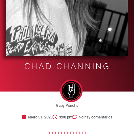
CHAD CHANNING
Gaby Ponchs
enero 31, 2023
3:08 pm
No hay comentarios