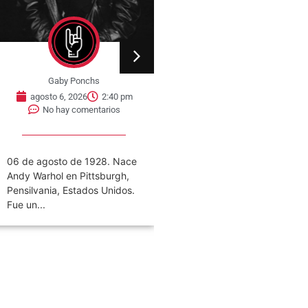
Gaby Ponchs
Gaby Ponchs
agosto 6, 2026
2:40 pm
agosto 6, 2026
2:34 pm
No hay comentarios
No hay comentarios
6 de agosto de 1928. Nace
06 de agosto de 2009.
ndy Warhol en Pittsburgh,
Muere a los 58 años en
ensilvania, Estados Unidos.
Nueva York, el cantante...
ue un...