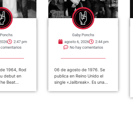
nchs
Gaby Ponchs
6
2:47 pm
agosto 6, 2026
2:44 pm
mentarios
No hay comentarios
 1964, Rod
06 de agosto de 1976. Se
0
debut en
publica en Reino Unido el
A
Beat...
single «Jailbreak». Es una...
P
F