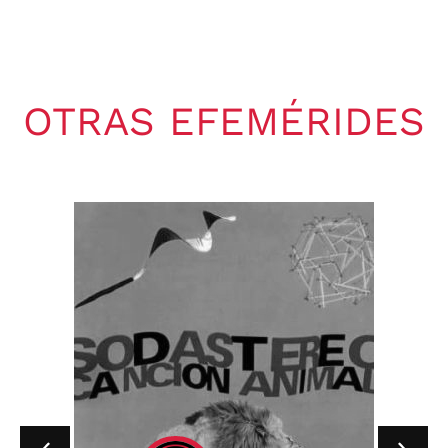
OTRAS EFEMÉRIDES
Gaby Ponchs
agosto 7, 2026
6:20 pm
No hay comentarios
07 de agosto de 1964. Se publica
en Estados Unidos, el single «I
Wish You...