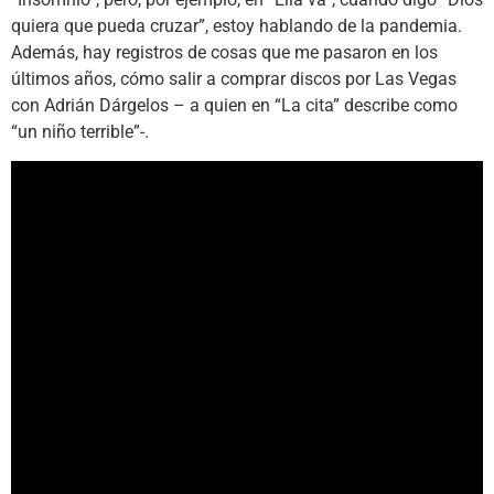
quiera que pueda cruzar”, estoy hablando de la pandemia.
Además, hay registros de cosas que me pasaron en los
últimos años, cómo salir a comprar discos por Las Vegas
con Adrián Dárgelos – a quien en “La cita” describe como
“un niño terrible”-.